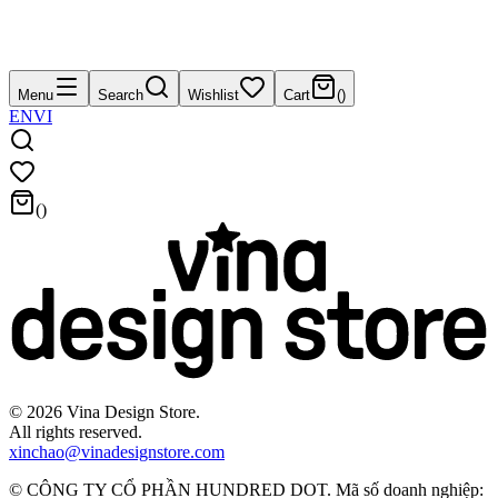
Menu
Search
Wishlist
Cart
(
)
EN
VI
(
)
©
2026
Vina Design Store.
All rights reserved.
xinchao@vinadesignstore.com
©
CÔNG TY CỔ PHẦN HUNDRED DOT
.
Mã số doanh nghiệp
: