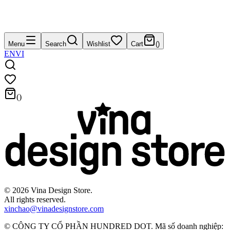
Menu
Search
Wishlist
Cart
(
)
EN
VI
(
)
©
2026
Vina Design Store.
All rights reserved.
xinchao@vinadesignstore.com
©
CÔNG TY CỔ PHẦN HUNDRED DOT
.
Mã số doanh nghiệp
: