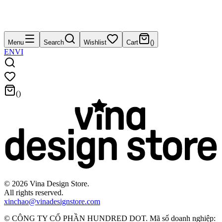
Menu
Search
Wishlist
Cart
(
)
EN
VI
(
)
©
2026
Vina Design Store.
All rights reserved.
xinchao@vinadesignstore.com
©
CÔNG TY CỔ PHẦN HUNDRED DOT
.
Mã số doanh nghiệp
: